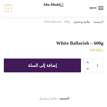
Ski
Ski
t
t
MENU
0
navigatio
conten
الرئيسية
/
بقلاوة ومعمول
/
White Ballorieh – 600g
White Ballorieh – 600g
د.إ
100.00
كمية
إضافة إلى السلة
White
Ballorieh
–
600g
التصنيف:
بقلاوة ومعمول